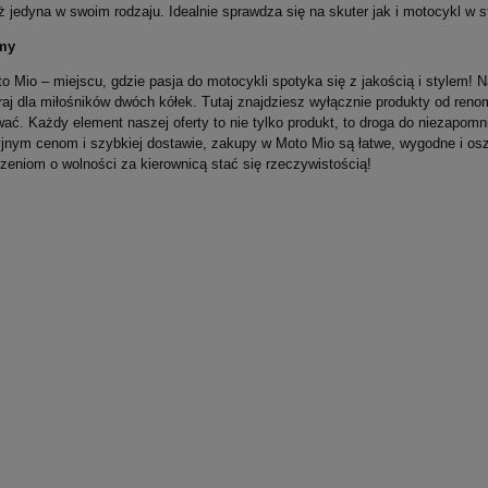
ż jedyna w swoim rodzaju. Idealnie sprawdza się na skuter jak i motocykl w 
my
o Mio – miejscu, gdzie pasja do motocykli spotyka się z jakością i stylem! N
raj dla miłośników dwóch kółek. Tutaj znajdziesz wyłącznie produkty od r
wać. Każdy element naszej oferty to nie tylko produkt, to droga do niezapom
jnym cenom i szybkiej dostawie, zakupy w Moto Mio są łatwe, wygodne i osz
zeniom o wolności za kierownicą stać się rzeczywistością!
tka Przeciwdeszczowa
TUCANO URBANO Motokoc
V Yellow
Thermoscud R038 Yamaha
Majesty/MBK Skyliner
429,00 zł
na:
249,00 zł
Najniższa cena:
429,00 zł