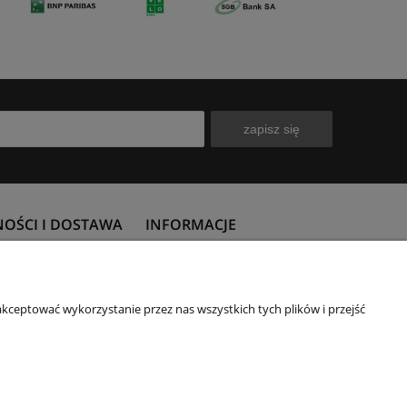
zapisz się
NOŚCI I DOSTAWA
INFORMACJE
płatności
Polityka prywatności
 koszty dostawy
Subwencja finansowa PFR
kceptować wykorzystanie przez nas wszystkich tych plików i przejść
ealizacji zamówienia
O firmie
Kontakt
Nagrody i wyróżnienia