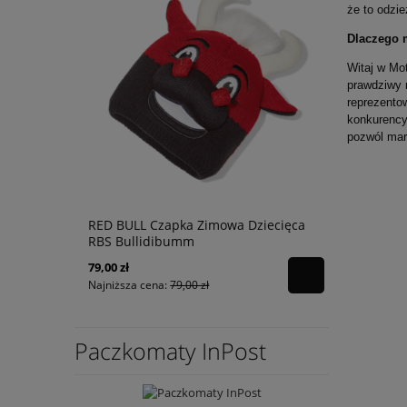
że to odzie
Dlaczego 
Witaj w Mot
prawdziwy 
reprezento
konkurency
pozwól mar
Zimowy
RED BULL Czapka Zimowa Dziecięca
DUCATI Kur
RBS Bullidibumm
Strada 2 H
79,00 zł
249,00 zł
Najniższa cena:
79,00 zł
Najniższa ce
Paczkomaty InPost