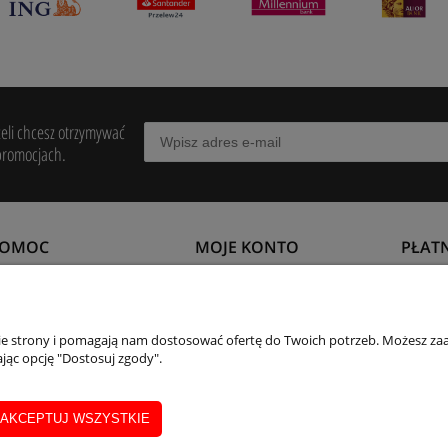
żeli chcesz otrzymywać
promocjach.
POMOC
MOJE KONTO
PŁAT
egulamin
Twoje zamówienia
Formy 
wroty i reklamacje
Ustawienia konta
Czas i
nie strony i pomagają nam dostosować ofertę do Twoich potrzeb. Możesz zaa
jąc opcję "Dostosuj zgody".
aty
Przechowalnia
Czas r
AKCEPTUJ WSZYSTKIE