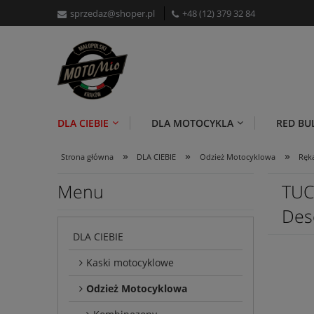
sprzedaz@shoper.pl
+48 (12) 379 32 84
DLA CIEBIE
DLA MOTOCYKLA
RED BU
»
»
»
Strona główna
DLA CIEBIE
Odzież Motocyklowa
Ręk
Menu
TUC
Des
DLA CIEBIE
Kaski motocyklowe
Odzież Motocyklowa