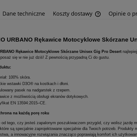
Dane techniczne
Koszty dostawy
Opinie o pr
Cena nie zawiera e
płatności
 URBANO Rękawice Motocyklowe Skórzane Unis
BANO Rękawice Motocyklowe Skórzane Unisex Gig Pro Desert
najlepie
posaż się w nie już dziś! Z pewnością przypadną Ci do gustu.
duktu:
riał: 100% skóra.
kie wstawki D3O® na kostkach i dłoni.
lowany pasek na nadgarstek z rzepem.
wice z możliwością obsługi ekranów dotykowych.
yfikat EN 13594:2015–CE.
chrona na każdą porę roku
e od tego, czy jesteś zapalonym poszukiwaczem przygód, czy wolisz jazdę m
 które są specjalnie zaprojektowane specjalnie dla Twoich potrzeb. Produkty
stwa, a innowacyjne rozwiązania znacząco poprawiają komfort ich użytkowan