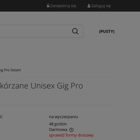
Zarejestruj się
Zaloguj się
(PUSTY)
g Pro Desert
órzane Unisex Gig Pro
ć:
na wyczerpaniu
:
48 godzin
Darmowa
sprawdź formy dostawy