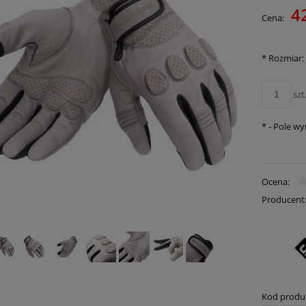
Cena 
4
Cena:
płatn
*
Rozmiar:
szt
*
- Pole w
Ocena:
Producent
Kod produ