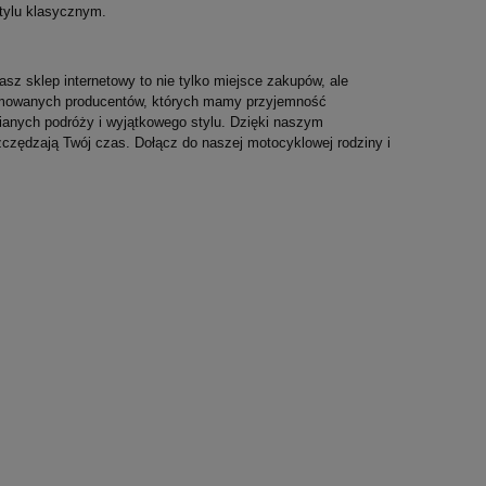
stylu klasycznym.
asz sklep internetowy to nie tylko miejsce zakupów, ale
enomowanych producentów, których mamy przyjemność
nianych podróży i wyjątkowego stylu. Dzięki naszym
czędzają Twój czas. Dołącz do naszej motocyklowej rodziny i
DUCATI Czapka Zimowa GP Replica
CNC RACING Pokryw
Team 2024
Fast Opening Black 
139,00 zł
149,00 zł
Najniższa cena:
139,00 zł
Najniższa cena:
149,00 