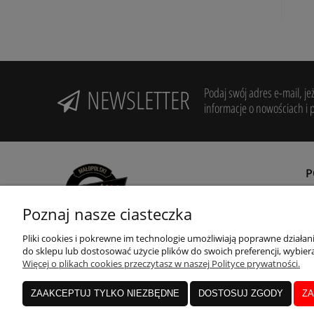
NEWSLETTER
Podaj swój adres e-mail, je
informacje o nowościach i 
Poznaj nasze ciasteczka
R
Z
Pliki cookies i pokrewne im technologie umożliwiają poprawne działa
Potrzebujesz pomocy? Zadzwoń!
do sklepu lub dostosować użycie plików do swoich preferencji, wybiera
+48 12 655 45 65
R
Więcej o plikach cookies przeczytasz w naszej Polityce prywatności.
adres:
ZAAKCEPTUJ TYLKO NIEZBĘDNE
DOSTOSUJ ZGODY
ZA
ul. Zakopiańska 171A
30-435 Kraków