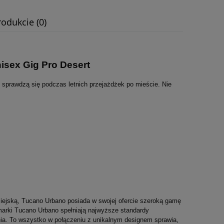
odukcie (0)
wentualnych kosztów
ex Gig Pro Desert
j sprawdzą się podczas letnich przejażdżek po mieście. Nie
iejską, Tucano Urbano posiada w swojej ofercie szeroką gamę
 marki Tucano Urbano spełniają najwyższe standardy
ia. To wszystko w połączeniu z unikalnym designem sprawia,