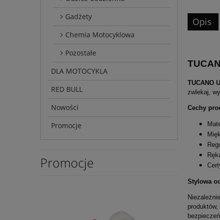
Gadżety
Opis
Chemia Motocyklowa
Pozostałe
TUCANO
DLA MOTOCYKLA
TUCANO UR
RED BULL
zwlekaj, wy
Nowości
Cechy pro
Mate
Promocje
Mięk
Regu
Ręka
Promocje
Cert
Stylowa o
Niezależni
produktów,
bezpieczeń