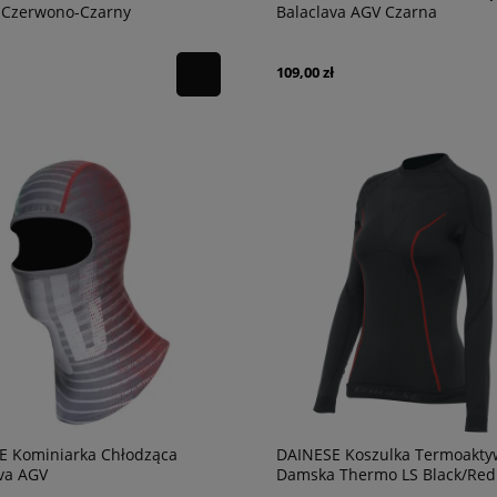
Czerwono-Czarny
Balaclava AGV Czarna
109,00 zł
E Kominiarka Chłodząca
DAINESE Koszulka Termoakt
va AGV
Damska Thermo LS Black/Red