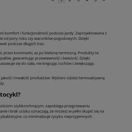
i komfort i funkcjonalność podczas jazdy. Zaprojektowana z
nie od pory roku czy warunków pogodowych. Dzięki
et podczas długich tras.
, przez kominiarki, aż po bieliznę termiczną. Produkty te
upałów, gwarantując przewiewność i świeżość. Dzięki
wuje się do ciała, nie krępując ruchów i zwiększając
kość i trwałość produktów. Wybierz odzież termoaktywną
ży.
tocykl?
ściwościom szybkoschnącym, zapobiega przegrzewaniu
e i brak ucisku oznaczają, że możesz w pełni skupić się na
tybakteryjne, co minimalizuje ryzyko nieprzyjemnych