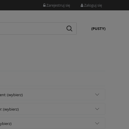
Zarejestruj się
Zaloguj się
(PUSTY)
nt: (wybierz)
: (wybierz)
wybierz)