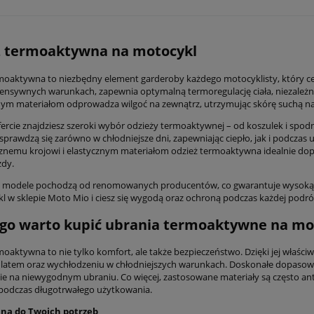
ż termoaktywna na motocykl
moaktywna to niezbędny element garderoby każdego motocyklisty, który cen
tensywnych warunkach, zapewnia optymalną termoregulację ciała, niezależ
m materiałom odprowadza wilgoć na zewnątrz, utrzymując skórę suchą naw
ercie znajdziesz szeroki wybór odzieży termoaktywnej – od koszulek i spodni
sprawdzą się zarówno w chłodniejsze dni, zapewniając ciepło, jak i podczas 
nemu krojowi i elastycznym materiałom odzież termoaktywna idealnie dopaso
zdy.
modele pochodzą od renomowanych producentów, co gwarantuje wysoką ja
l w sklepie Moto Mio i ciesz się wygodą oraz ochroną podczas każdej podró
go warto kupić ubrania termoaktywne na mo
moaktywna to nie tylko komfort, ale także bezpieczeństwo. Dzięki jej wła
latem oraz wychłodzeniu w chłodniejszych warunkach. Doskonałe dopasowani
nie na niewygodnym ubraniu. Co więcej, zastosowane materiały są często an
odczas długotrwałego użytkowania.
na do Twoich potrzeb