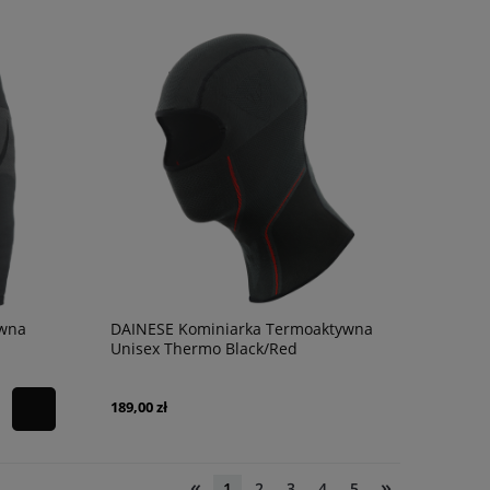
ywna
DAINESE Kominiarka Termoaktywna
Unisex Thermo Black/Red
189,00 zł
«
»
1
2
3
4
5