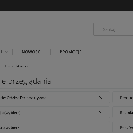
LL
NOWOŚCI
PROMOCJE
ież Termoaktywna
je przeglądania
rie: Odzież Termoaktywna
Produce
ja: (wybierz)
Rozmiar
r: (wybierz)
Płeć: (