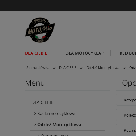
DLA CIEBIE
DLA MOTOCYKLA
RED BU
»
»
»
Strona główna
DLA CIEBIE
Odzież Motocyklowa
Odz
Menu
Opc
Katego
DLA CIEBIE
Kaski motocyklowe
Kolekc
Odzież Motocyklowa
Rozmia
Kombinezony