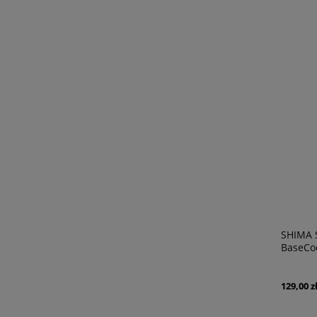
SHIMA 
BaseCoo
129,00 z