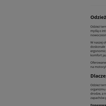
Odzie
Odzież ter
myślą o in
nowoczesny
W naszej of
doskonale 
ergonomicz
komfort ja
Oferowane 
na motocyk
Dlacze
Odzież ter
organizmu 
drodze, a 
zapachów p
Dopasowa