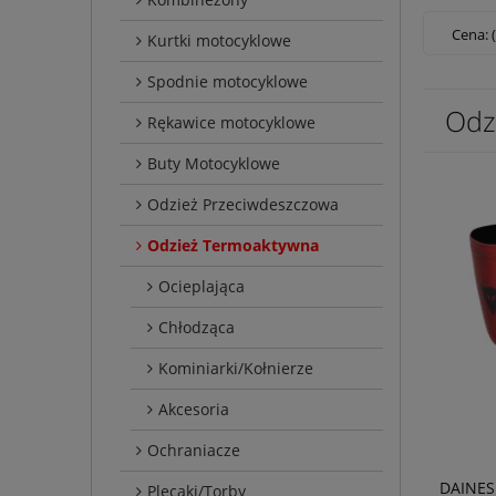
Cena: 
Kurtki motocyklowe
Spodnie motocyklowe
Odz
Rękawice motocyklowe
Buty Motocyklowe
Odzież Przeciwdeszczowa
Odzież Termoaktywna
Ocieplająca
Chłodząca
Kominiarki/Kołnierze
Akcesoria
Ochraniacze
DAINESE
Plecaki/Torby