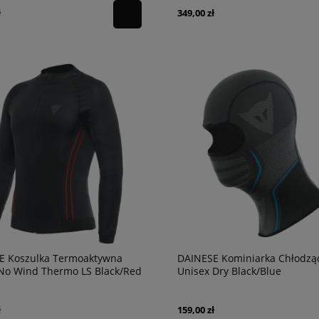
ł
349,00 zł
E Koszulka Termoaktywna
DAINESE Kominiarka Chłodzą
No Wind Thermo LS Black/Red
Unisex Dry Black/Blue
ł
159,00 zł