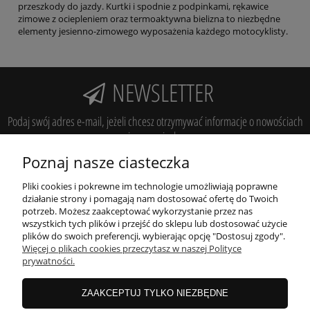
przeszkody do jazdy. Kurtki i spodnie z podpinkami, rękawice
zimowe z ociepleniem oraz termoaktywna bielizna to niezbędne
elementy jesienno-zimowego wyposażenia każdego motocyklisty.
NEWSLETTER
Podaj swój adres e-mail, jeżeli chcesz otrzymywać informacje o nowościach
i promocjach.
Poznaj nasze ciasteczka
zapisz się
Pliki cookies i pokrewne im technologie umożliwiają poprawne
działanie strony i pomagają nam dostosować ofertę do Twoich
potrzeb. Możesz zaakceptować wykorzystanie przez nas
wszystkich tych plików i przejść do sklepu lub dostosować użycie
POMOC
plików do swoich preferencji, wybierając opcję "Dostosuj zgody".
Więcej o plikach cookies przeczytasz w naszej Polityce
prywatności.
MOJE KONTO
ZAAKCEPTUJ TYLKO NIEZBĘDNE