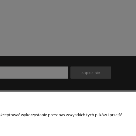
zapisz się
INFORMACJE
kceptować wykorzystanie przez nas wszystkich tych plików i przejść
Polityka prywatności
Subwencja finansowa PFR