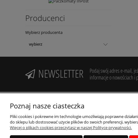
Producenci
Wybierz producenta
NEWSLETTER
Podaj swój adres e-mail, je
informacje o nowościach i 
Poznaj nasze ciasteczka
POMOC
MOJE K
Pliki cookies i pokrewne im technologie umożliwiają poprawne działa
do sklepu lub dostosować użycie plików do swoich preferencji, wybiera
Regulamin
Twoje zam
Więcej o plikach cookies przeczytasz w naszej Polityce prywatności.
Zwroty i reklamacje
Ustawieni