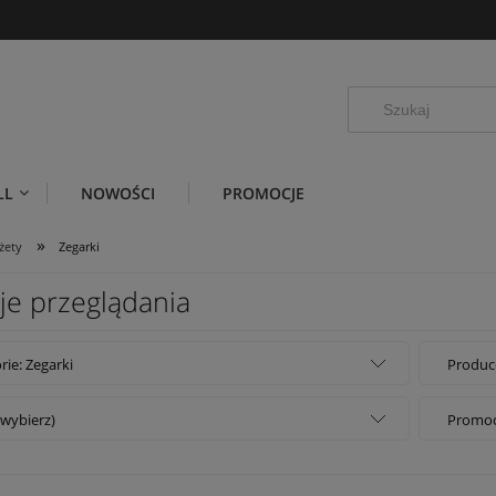
LL
NOWOŚCI
PROMOCJE
»
żety
Zegarki
je przeglądania
rie: Zegarki
Produce
(wybierz)
Promocj