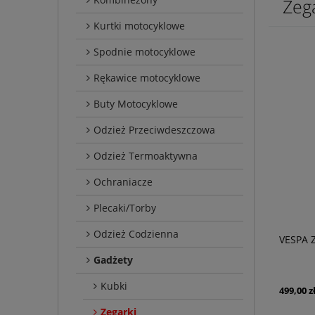
Zeg
Kurtki motocyklowe
Spodnie motocyklowe
Rękawice motocyklowe
Buty Motocyklowe
Odzież Przeciwdeszczowa
Odzież Termoaktywna
Ochraniacze
Plecaki/Torby
Odzież Codzienna
VESPA 
Gadżety
Kubki
499,00 z
Zegarki