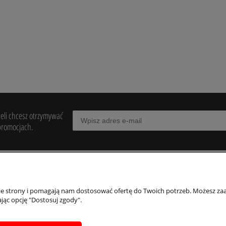
żeli chcesz otrzymywać
promocjach.
ONTO
PŁATNOŚCI I DOSTAWA
nie strony i pomagają nam dostosować ofertę do Twoich potrzeb. Możesz zaa
jąc opcję "Dostosuj zgody".
ówienia
Formy płatności
a konta
Czas i koszty dostawy