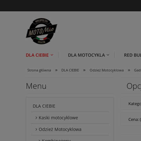
DLA CIEBIE
DLA MOTOCYKLA
RED BU
»
»
»
Strona główna
DLA CIEBIE
Odzież Motocyklowa
Gad
Menu
Opc
Katego
DLA CIEBIE
Kaski motocyklowe
Cena: 
Odzież Motocyklowa
Kombinezony