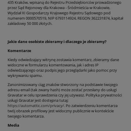
435 Kraków, wpisaną do Rejestru Przedsiębiorców prowadzonego
przez Sąd Rejonowy dla Krakowa - Śródmieścia w Krakowie,
Wydział XI Gospodarczy Krajowego Rejestru Sądowego pod
numerem 0000570519, NIP 6793114924, REGON 362231874, kapitał
zakładowy 50 000 złotych.
Jakie dane osobiste zbieramy i dlaczego je zbieramy?
Komentarze
Kiedy odwiedzający witrynę zostawia komentarz, zbieramy dane
widoczne w formularzu komentowania, jak i adres IP
odwiedzającego oraz podpis jego przeglądarki jako pomoc przy
wykrywaniu spamu.
Zanonimizowany ciąg znaków stworzony na podstawie twojego
adresu email (tak zwany hash) może zostać przesłany do usługi
Gravatar w celu sprawdzenia czy jej używasz. Polityka prywatności
usługi Gravatar jest dostępna tutaj:
https://automattic.com/privacy/
. Po zatwierdzeniu komentarza
twój obrazek profilowy jest widoczny publicznie w kontekście
twojego komentarza.
Media