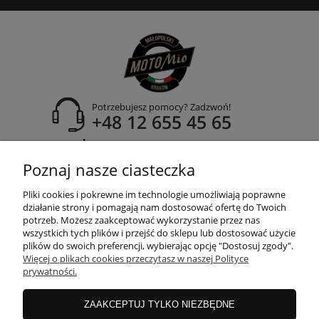
Potrzebujesz pomocy? Zadzwoń!
+48 12 655 45 65
adres:
ul. Zakopiańska 171A
Poznaj nasze ciasteczka
30-435 Kraków
Pliki cookies i pokrewne im technologie umożliwiają poprawne
działanie strony i pomagają nam dostosować ofertę do Twoich
potrzeb. Możesz zaakceptować wykorzystanie przez nas
wszystkich tych plików i przejść do sklepu lub dostosować użycie
POMOC
plików do swoich preferencji, wybierając opcję "Dostosuj zgody".
Więcej o plikach cookies przeczytasz w naszej Polityce
prywatności.
MOJE KONTO
ZAAKCEPTUJ TYLKO NIEZBĘDNE