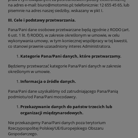
na adres e-mail: biuro@motomio.pl; telefonicznie: 12 655 45 65, lub
pisemnie na adres naszej siedziby, wskazany w pkt I.
III. Cele i podstawy przetwarzania.
Pana/Pani dane osobowe przetwarzane będą zgodnie z RODO (art.
6 ust. 1 lit. f) RODO), w zakresie określonym w umowie, w celu
wykonywania umowy, w tym koniecznej współpracy w tej kwestii,
co stanowi prawnie uzasadniony interes Administratora.
Kategorie Pana/Pani danych, kt
ó
re przetwarzamy.
Będziemy przetwarzać kategorie Pana/Pani danych w zakresie
określonym w umowie.
Informacja o źr
ó
dle danych.
Pana/Pani dane uzyskaliśmy od zatrudniającego Pana/Panią
podmiotu/od Pana/Pani mocodawcy.
Przekazywanie danych do państw trzecich lub
organizacji międzynarodowych.
Nie przekazujemy Pana/Pani danych poza terytorium
Rzeczypospolitej Polskiej/UE/Europejskiego Obszaru
Gospodarczego.