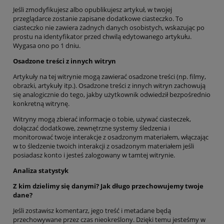
Jeśli zmodyfikujesz albo opublikujesz artykuł, w twojej
przeglądarce zostanie zapisane dodatkowe ciasteczko. To
ciasteczko nie zawiera żadnych danych osobistych, wskazując po
prostu na identyfikator przed chwilą edytowanego artykułu.
Wygasa ono po 1 dniu.
Osadzone treści z innych witryn
Artykuły na tej witrynie mogą zawierać osadzone treści (np. filmy,
obrazki, artykuły itp.). Osadzone treści z innych witryn zachowują
się analogicznie do tego, jakby użytkownik odwiedził bezpośrednio
konkretną witrynę.
Witryny mogą zbierać informacje o tobie, używać ciasteczek,
dołączać dodatkowe, zewnętrzne systemy śledzenia i
monitorować twoje interakcje z osadzonym materiałem, włączając
w to śledzenie twoich interakcji z osadzonym materiałem jeśli
posiadasz konto i jesteś zalogowany w tamtej witrynie.
Analiza statystyk
Z kim dzielimy się danymi? Jak długo przechowujemy twoje
dane?
Jeśli zostawisz komentarz, jego treść i metadane będą
przechowywane przez czas nieokreślony. Dzięki temu jesteśmy w