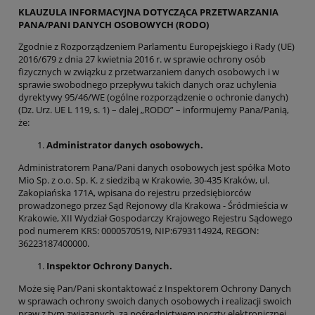
KLAUZULA INFORMACYJNA DOTYCZ
Ą
CA PRZETWARZANIA
PANA/PANI DANYCH OSOBOWYCH
(RODO)
Zgodnie z Rozporządzeniem Parlamentu Europejskiego i Rady (UE)
2016/679 z dnia 27 kwietnia 2016 r. w sprawie ochrony osób
fizycznych w związku z przetwarzaniem danych osobowych i w
sprawie swobodnego przepływu takich danych oraz uchylenia
dyrektywy 95/46/WE (ogólne rozporządzenie o ochronie danych)
(Dz. Urz. UE L 119, s. 1) – dalej „RODO” – informujemy Pana/Panią,
że:
Administrator danych osobowych.
Administratorem Pana/Pani danych osobowych jest spółka Moto
Mio Sp. z o.o. Sp. K. z siedzibą w Krakowie, 30-435 Kraków, ul.
Zakopiańska 171A, wpisana do rejestru przedsiębiorców
prowadzonego przez Sąd Rejonowy dla Krakowa - Śródmieścia w
Krakowie, XII Wydział Gospodarczy Krajowego Rejestru Sądowego
pod numerem KRS: 0000570519, NIP:6793114924, REGON:
36223187400000.
Inspektor Ochrony Danych.
Może się Pan/Pani skontaktować z Inspektorem Ochrony Danych
w sprawach ochrony swoich danych osobowych i realizacji swoich
praw z tym związanych, za pośrednictwem poczty elektronicznej