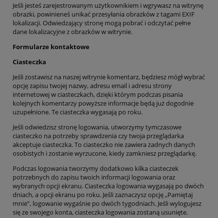
Jeśli jesteś zarejestrowanym użytkownikiem i wgrywasz na witrynę
obrazki, powinieneś unikać przesyłania obrazków z tagami EXIF
lokalizacji. Odwiedzający stronę mogą pobrać i odczytać pełne
dane lokalizacyjne z obrazków w witrynie.
Formularze kontaktowe
Ciasteczka
Jeśli zostawisz na naszej witrynie komentarz, będziesz mógł wybrać
opcję zapisu twojej nazwy, adresu email i adresu strony
internetowej w ciasteczkach, dzięki którym podczas pisania
kolejnych komentarzy powyższe informacje będą już dogodnie
uzupełnione. Te ciasteczka wygasają po roku.
Jeśli odwiedzisz stronę logowania, utworzymy tymczasowe
ciasteczko na potrzeby sprawdzenia czy twoja przeglądarka
akceptuje ciasteczka. To ciasteczko nie zawiera żadnych danych
osobistych i zostanie wyrzucone, kiedy zamkniesz przeglądarkę.
Podczas logowania tworzymy dodatkowo kilka ciasteczek
potrzebnych do zapisu twoich informacji logowania oraz
wybranych opcji ekranu. Ciasteczka logowania wygasają po dwóch
dniach, a opcji ekranu po roku. Jeśli zaznaczysz opcję „Pamiętaj
mnie”, logowanie wygaśnie po dwóch tygodniach. Jeśli wylogujesz
się ze swojego konta, ciasteczka logowania zostaną usunięte.