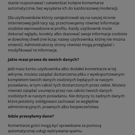
stanie rozpoznawać i zatwierdzać kolejne komentarze
automatycznie, bez wysyłania ich do każdorazowej moderacji.
Dla użytkowników którzy zarejestrowali się na naszej stronie
internetowej (jeśli tacy są), przechowujemy również informacje
osobiste wprowadzone w profilu. Każdy użytkownik może
dokonać wglądu, korekty albo skasować swoje informacje osobiste
w dowolnej chwili (nie licząc nazwy użytkownika, której nie można
zmienić). Administratorzy strony również mogą przeglądać i
modyfikować te informacje.
Jakie masz prawa do swoich danych?
Jeśli masz konto użytkownika albo dodałeś komentarze w tej
witrynie, możesz zażądać dostarczenia pliku z wyeksportowanym
kompletem twoich danych osobistych będących w naszym
posiadaniu, w tym całość tych dostarczonych przez ciebie. Możesz
również zażądać usunięcia przez nas całości twoich danych
osobistych w naszym posiadaniu. Nie dotyczy to żadnych danych
które jesteśmy zobligowani zachować ze względów
administracyjnych, prawnych albo bezpieczeństwa.
Gdzie przesyłamy dane?
Komentarze gości mogą być sprawdzane za pomocą
automatycznej usługi wykrywania spamu.