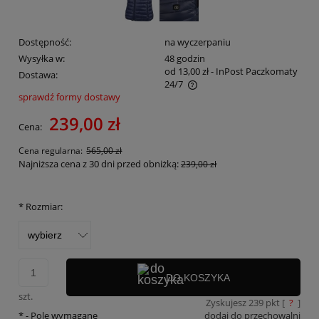
Dostępność:
na wyczerpaniu
Wysyłka w:
48 godzin
od 13,00 zł
- InPost Paczkomaty
Dostawa:
24/7
sprawdź formy dostawy
Cena nie zawiera ewentualnych kosztów płatności
239,00 zł
Cena:
Cena regularna:
565,00 zł
Najniższa cena z 30 dni przed obniżką:
239,00 zł
*
Rozmiar:
DO KOSZYKA
szt.
Zyskujesz
239
pkt [
?
]
*
- Pole wymagane
dodaj do przechowalni