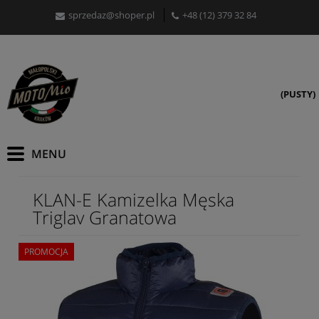
sprzedaz@shoper.pl
+48 (12) 379 32 84
(PUSTY)
KLAN-E Kamizelka Męska
Triglav Granatowa
PROMOCJA