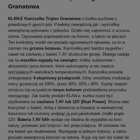
Granatowa
KLAN-E Kamizelka Triglav Granatowa
o kurtka puchowa z
prawdziwych gęsich piór. Powłokę zewnętrzną jak i wyściółkę
wewnętrzną wykonano z poliestru. Dzięki niej zapomnisz o uczuciu
zimna. Ogrzewanie poprowadzono na froncie, a także na plecach.
Ten konkretny model nie posiada ogrzewanych rękawów, za to w
zamian ma
grzanie korpusu
. Kamizelka jest bardzo wygodna i
nawet na zasilaniu z baterii 7,4V skutecznie grzeje. Dlatego nadaje
się na
wszelkie wypady na zewnątrz:
hobby outdoorowe i
aktywności poza domem, które wykonujemy w nie zawsze
sprzyjających warunkach temperaturowych. Kamizelka posiada
zintegrowany
4-stopniowy przełącznik
, który umożliwia modulację
mocy grzewczej od 100%, przez 80%, 60% i 40%. Każdy stopień
oznacza się oczywiście
innym kolorem
podświetlenia przycisku
sterującego. Jak każdy produkt KLAN-e, kurtka może być
użytkowana na
zasilaniu 7,4V lub 12V (Dual Power)
. Można więc
korzystać z baterii, którą z łatwością schowamy w wewnętrznej
kieszonce lub możemy podpiąć ją pod jakiekolwiek źródło prądu
12V.
Bateria 7,4V 6Ah
wydaje się idealna do wypadów na łono
natury, ponieważ jest lżejsza i też poręczniejsza. W zestawie nie
ma baterii ani okablowania. Występuje w jednym kolorze, a także
posiada wewnętrzną kieszeń na baterię. Kryje się tam też kabel do