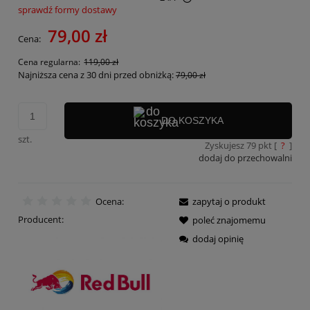
sprawdź formy dostawy
Cena nie zawiera ewentualnych kosztów płatności
79,00 zł
Cena:
Cena regularna:
119,00 zł
Najniższa cena z 30 dni przed obniżką:
79,00 zł
DO KOSZYKA
szt.
Zyskujesz
79
pkt [
?
]
dodaj do przechowalni
Ocena:
zapytaj o produkt
Producent:
poleć znajomemu
dodaj opinię