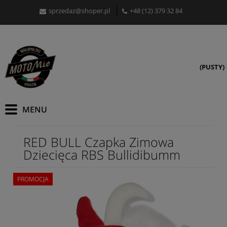
sprzedaz@shoper.pl
+48 (12) 379 32 84
(PUSTY)
RED BULL Czapka Zimowa
Dziecięca RBS Bullidibumm
PROMOCJA