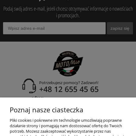
Podaj swój adres e-mail, jeżeli chcesz otrzymywać informacje o nowościach
i promocjach.
zapisz się
Potrzebujesz pomocy? Zadzwoń!
+48 12 655 45 65
adres:
ul. Zakopiańska 171A
Poznaj nasze ciasteczka
30-435 Kraków
Pliki cookies i pokrewne im technologie umożliwiają poprawne
działanie strony i pomagają nam dostosować ofertę do Twoich
potrzeb. Możesz zaakceptować wykorzystanie przez nas