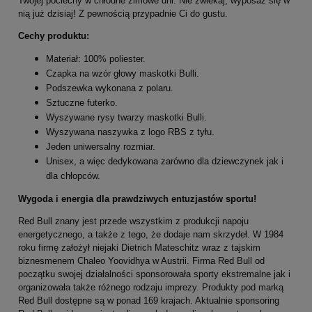
Twojej pociechy w chłodne zimowe dni. Nie zwlekaj, wyposaż się w
nią już dzisiaj! Z pewnością przypadnie Ci do gustu.
Cechy produktu:
Materiał: 100% poliester.
Czapka na wzór głowy maskotki Bulli.
Podszewka wykonana z polaru.
Sztuczne futerko.
Wyszywane rysy twarzy maskotki Bulli.
Wyszywana naszywka z logo RBS z tyłu.
Jeden uniwersalny rozmiar.
Unisex, a więc dedykowana zarówno dla dziewczynek jak i
dla chłopców.
Wygoda i energia dla prawdziwych entuzjastów sportu!
Red Bull znany jest przede wszystkim z produkcji napoju
energetycznego, a także z tego, że dodaje nam skrzydeł. W 1984
roku firmę założył niejaki Dietrich Mateschitz wraz z tajskim
biznesmenem Chaleo Yoovidhya w Austrii. Firma Red Bull od
początku swojej działalności sponsorowała sporty ekstremalne jak i
organizowała także różnego rodzaju imprezy. Produkty pod marką
Red Bull dostępne są w ponad 169 krajach. Aktualnie sponsoring