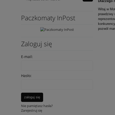
Dlaczego 
Witaj w Mot
prawdziwy 
Paczkomaty InPost
reprezento
konkurency
pozwól mar
Zaloguj się
E-mail:
Hasło:
zaloguj się
Nie pamiętasz hasła?
Zarejestruj się