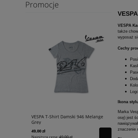
Promocje
VESPA 
VESPA Kas
także chow
wyposaż si
Cechy pro
Posi
Kask
Pas
Doda
Kolo
Logo
Ikona styl
Marka Vesp
 Fighter
VESPA T-Shirt Damski 946 Melange
RED BULL T
osę) jest ś
Grey
Team Offic
nawiązywał
znaczenie 
49,00 zł
119,00 zł
Najniższa cena:
49,00 zł
Najniższa ce