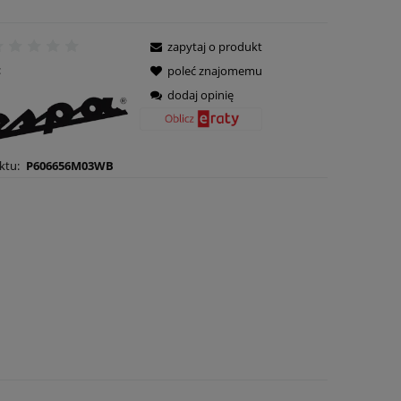
zapytaj o produkt
:
poleć znajomemu
dodaj opinię
ktu:
P606656M03WB