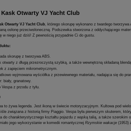
Kask Otwarty VJ Yacht Club
k Otwarty VJ Yacht Club
, którego skorupę wykonano z twardego tworzywa 
aną osłonę przeciwsłoneczną. Podszewka stworzona z oddychającego materiał
ę w niego już dziś! Z pewnością przypadnie Ci do gustu.
duktu:
ada skorupę z tworzywa ABS.
 otwarty z długą przezroczystą szybką, a także wewnętrzną składaną blend
ek z zapięciem mikrometrycznym.
tkowo wyjmowana wyściółka z przewiewnego materiału, nadająca się do pran
r: biały, granatowy.
 Vespa z przodu z tyłu.
u
a to żywa legenda. Jest ikoną w świecie motoryzacyjnym. Kultowa pod wiel
-Shirt Męski KTM Racing
DUCATI Szyba Motocyklowa Do Mod
ciśle związana z historią firmy Piaggio. Vespa była pierwszym skuterem, któ
ial Carve Navy 2023
Multistrada Smoked
a do charakterystycznego kształtu pojazdu z wąską talią, a także szerokim
miało jego wykorzystanie w komedii romantycznej
Rzymskie wakacje
(1953) 
743,95 zł
na:
139,00 zł
Najniższa cena:
743,95 zł