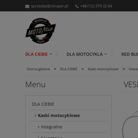
sprzedaz@shoper.pl
+48 (12) 379 32 84
DLA CIEBIE
DLA MOTOCYKLA
RED BU
»
»
»
Strona główna
DLA CIEBIE
Kaski motocyklowe
Otwa
Menu
VES
DLA CIEBIE
Kaski motocyklowe
Integralne