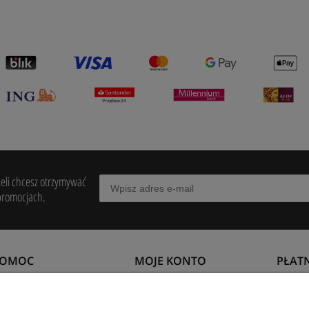
żeli chcesz otrzymywać
promocjach.
POMOC
MOJE KONTO
PŁAT
egulamin
Twoje zamówienia
Formy 