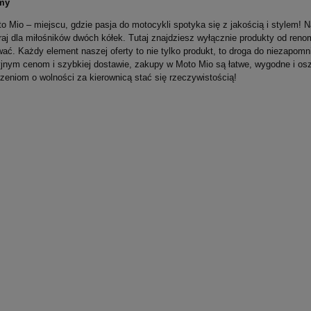
my
o Mio – miejscu, gdzie pasja do motocykli spotyka się z jakością i stylem! N
raj dla miłośników dwóch kółek. Tutaj znajdziesz wyłącznie produkty od r
wać. Każdy element naszej oferty to nie tylko produkt, to droga do niezapom
jnym cenom i szybkiej dostawie, zakupy w Moto Mio są łatwe, wygodne i osz
zeniom o wolności za kierownicą stać się rzeczywistością!