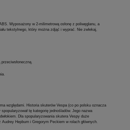
ABS. Wyposażony w 2-milimetrową osłonę z poliwęglanu, a
u tekstylnego, który można zdjąć i wyprać. Nie zwlekaj,
ą przeciwsłoneczną.
ia.
oma względami. Historia skuterów Vespa (co po polsku oznacza
elu
RED BULL T-Shirt Damski Racing Team
DUCATI Kurtka Moto
ry spopularyzował tę kategorię jednośladów. Jego nazwa
2024
Męska Tour Summe
 odwłokiem. Dla spopularyzowania skutera Vespy duże
z Audrey Hepburn i Gregorym Peckiem w rolach głównych.
189,00 zł
1 799,00 zł
Najniższa cena:
189,00 zł
Najniższa cena:
1 799,0