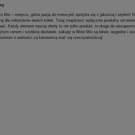
my
o Mio – miejscu, gdzie pasja do motocykli spotyka się z jakością i stylem! N
raj dla miłośników dwóch kółek. Tutaj znajdziesz wyłącznie produkty od r
wać. Każdy element naszej oferty to nie tylko produkt, to droga do niezapom
jnym cenom i szybkiej dostawie, zakupy w Moto Mio są łatwe, wygodne i osz
zeniom o wolności za kierownicą stać się rzeczywistością!
ka Z Daszkiem 9Twenty
RED BULL T-Shirt Damski Racing
Official Teamline 2023
199,00 zł
na:
119,00 zł
Najniższa cena:
239,00 zł