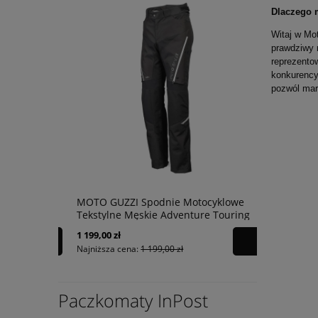
Dlaczego 
Witaj w Mot
prawdziwy 
reprezento
konkurency
pozwól mar
rt
MOTO GUZZI Spodnie Motocyklowe
VESPA Czap
4
Tekstylne Męskie Adventure Touring
Camo
1 199,00 zł
119,00 zł
Najniższa cena:
1 199,00 zł
Najniższa ce
Paczkomaty InPost