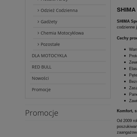
SHIMA 
Odzież Codzienna
Gadżety
SHIMA Spo
codzienne j
Chemia Motocyklowa
Cechy pro
Pozostałe
Wars
DLA MOTOCYKLA
Prot
Zewn
RED BULL
Elas
Pęte
Nowości
Bez
Zasz
Promocje
Pane
Zawi
Promocje
Komfort, s
Od 2009 ro
poszukiwani
zaangażowa