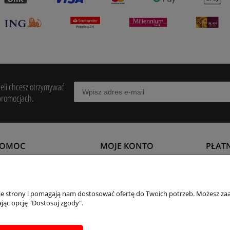
żeli chcesz otrzymywać
promocjach.
POMOC
MOJE KONTO
PŁAT
egulamin
Twoje zamówienia
Formy 
wroty i reklamacje
Ustawienia konta
Czas i
nie strony i pomagają nam dostosować ofertę do Twoich potrzeb. Możesz zaa
jąc opcję "Dostosuj zgody".
aty
Przechowalnia
Czas r