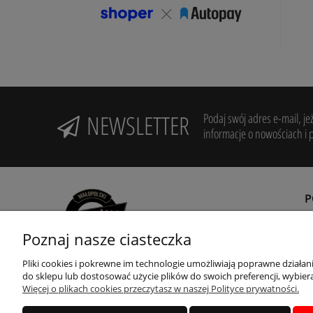
NEWSLETTER
Podaj swój adres e-mail, je
informacje o nowościach i 
Poznaj nasze ciasteczka
R
Z
Pliki cookies i pokrewne im technologie umożliwiają poprawne działa
Potrzebujesz pomocy? Zadzwoń!
do sklepu lub dostosować użycie plików do swoich preferencji, wybiera
+48 12 655 45 65
R
Więcej o plikach cookies przeczytasz w naszej Polityce prywatności.
adres: