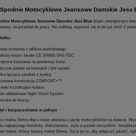
Spodnie Motocyklowe Jeansowe Damskie Jess 
dnie Motocyklowe Jeansowe Damskie Jess Blue
dzięki zewnętrznym kies
eansy, na przykład do pracy. Nie zwlekaj, wyposaż się w nie już dziś! Z pew
duktu:
twa ochronna z włókna aramidowego.
ektory kolan i bioder CE SHIMA SAS-TEC.
ętrzne kieszenie na protektory kolan.
tyczne panele na kolanach i tyle spodni.
lka łącząca spodnie z kurtką.
szwowa konstrukcja COMFORT+™.
ewki kształtujące kolano.
le odblaskowe Night Vision System.
eszka do kluczy.
tyl i bezpieczeństwo w jednym
ku marka Shima dba o nowe wrażenia z jazdy motocyklistów na świecie. Wywo
u najlepszego komfortu, efektywności, stylu a przede wszystkim - bezpieczeń
ni ludzie, którzy tworzą markę Shima. Są tu po to, aby połączyć jakość, st