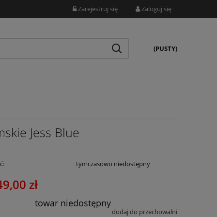
Zarejestruj się
Zaloguj się
(PUSTY)
kie Jess Blue
ć:
tymczasowo niedostępny
49,00 zł
towar niedostępny
dodaj do przechowalni