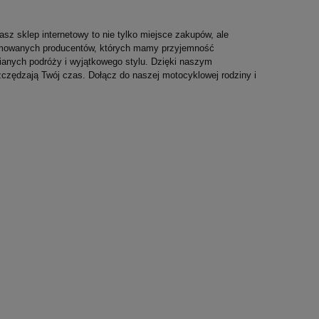
asz sklep internetowy to nie tylko miejsce zakupów, ale
enomowanych producentów, których mamy przyjemność
nianych podróży i wyjątkowego stylu. Dzięki naszym
czędzają Twój czas. Dołącz do naszej motocyklowej rodziny i
DUCATI T-Shirt Męski Scrambler Dark
RED BULL Bluza Pul
Light Black
Team 2024
99,00 zł
329,00 zł
Najniższa cena:
99,00 zł
Najniższa cena:
329,00 