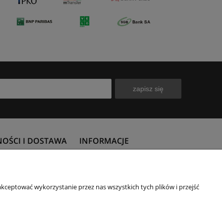
zapisz się
NOŚCI I DOSTAWA
INFORMACJE
płatności
Polityka prywatności
 koszty dostawy
Subwencja finansowa PFR
kceptować wykorzystanie przez nas wszystkich tych plików i przejść
ealizacji zamówienia
O firmie
Kontakt