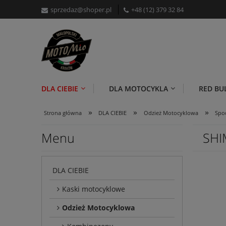
sprzedaz@shoper.pl
+48 (12) 379 32 84
DLA CIEBIE
DLA MOTOCYKLA
RED BU
»
»
»
Strona główna
DLA CIEBIE
Odzież Motocyklowa
Spo
Menu
SHI
DLA CIEBIE
Kaski motocyklowe
Odzież Motocyklowa