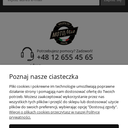
Potrzebujesz pomocy? Zadzwoń!
+48 12 655 45 65
adres:
ul. Zakopiańska 171A
Poznaj nasze ciasteczka
30-435 Kraków
Pliki cookies i pokrewne im technologie umożliwiają poprawne
działanie strony i pomagają nam dostosować ofertę do Twoich
potrzeb. Możesz zaakceptować wykorzystanie przez nas
wszystkich tych plików i przejść do sklepu lub dostosować użycie
POMOC
plików do swoich preferencji, wybierając opcję "Dostosuj zgody".
Więcej o plikach cookies przeczytasz w naszej Polityce
prywatności.
MOJE KONTO