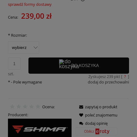
sprawdź formy dostawy
Cena nie zawiera ewentualnych kosztów płatności
239,00 zł
Cena:
*
Rozmiar:
DO KOSZYKA
szt.
Zyskujesz
239
pkt [
?
]
*
- Pole wymagane
dodaj do przechowalni
Ocena:
zapytaj o produkt
Producent:
poleć znajomemu
dodaj opinię