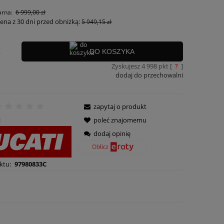
arna:
6 999,00 zł
cena z 30 dni przed obniżką:
5 949,15 zł
.
DO KOSZYKA
Zyskujesz
4 998
pkt [
?
]
dodaj do przechowalni
zapytaj o produkt
:
poleć znajomemu
dodaj opinię
ktu:
97980833C