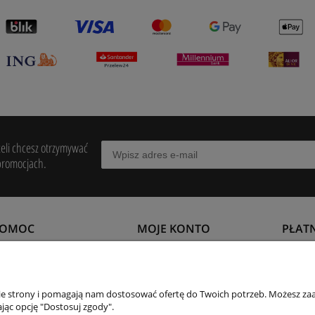
żeli chcesz otrzymywać
promocjach.
POMOC
MOJE KONTO
PŁAT
egulamin
Twoje zamówienia
Formy 
wroty i reklamacje
Ustawienia konta
Czas i
nie strony i pomagają nam dostosować ofertę do Twoich potrzeb. Możesz zaa
jąc opcję "Dostosuj zgody".
aty
Przechowalnia
Czas r