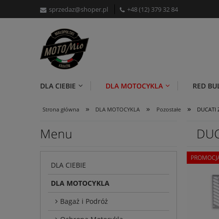
sprzedaz@shoper.pl
+48 (12) 379 32 84
DLA CIEBIE
DLA MOTOCYKLA
RED BU
»
»
»
Strona główna
DLA MOTOCYKLA
Pozostałe
DUCATI 
Menu
DUC
PROMOCJ
DLA CIEBIE
DLA MOTOCYKLA
Bagaż i Podróż