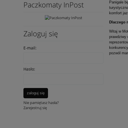
Paczkomaty InPost
Panigale b
turystyczną
komfort jaz
Dlaczego 
Zaloguj się
Witaj w Mot
prawdziwy 
reprezento
E-mail:
konkurency
pozwól mar
Hasło:
zaloguj się
Nie pamiętasz hasła?
Zarejestruj się