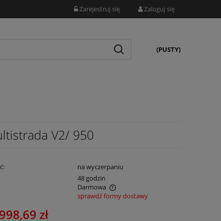
Zarejestruj się
Zaloguj się
(PUSTY)
tistrada V2/ 950
ć:
na wyczerpaniu
:
48 godzin
Darmowa
sprawdź formy dostawy
nie zawiera ewentualnych kosztów
998,69 zł
ości