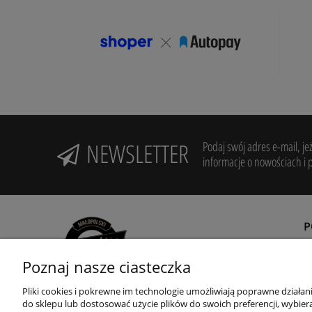
NEWSLETTER
Podaj swój adres e-mail, je
informacje o nowościach i 
Poznaj nasze ciasteczka
R
Z
Pliki cookies i pokrewne im technologie umożliwiają poprawne działa
Potrzebujesz pomocy? Zadzwoń!
do sklepu lub dostosować użycie plików do swoich preferencji, wybiera
+48 12 655 45 65
R