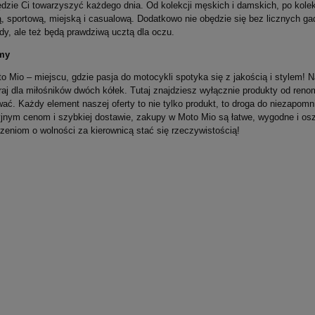
ędzie Ci towarzyszyć każdego dnia. Od kolekcji męskich i damskich, po kolek
, sportową, miejską i casualową. Dodatkowo nie obędzie się bez licznych gad
dy, ale też będą prawdziwą ucztą dla oczu.
my
o Mio – miejscu, gdzie pasja do motocykli spotyka się z jakością i stylem! N
raj dla miłośników dwóch kółek. Tutaj znajdziesz wyłącznie produkty od r
wać. Każdy element naszej oferty to nie tylko produkt, to droga do niezapom
jnym cenom i szybkiej dostawie, zakupy w Moto Mio są łatwe, wygodne i osz
zeniom o wolności za kierownicą stać się rzeczywistością!