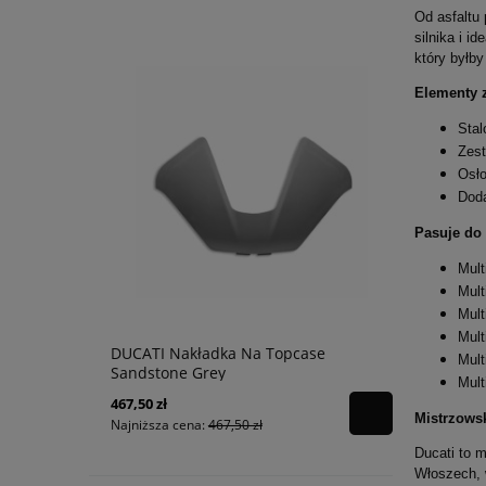
Od asfaltu
silnika i i
który byłb
Elementy 
Stal
Zest
Osło
Doda
Pasuje do
Mult
Mult
Mult
Mult
wa
DUCATI Nakładka Na Topcase
TUCANO UR
Mult
C4
Sandstone Grey
Tekstylna 
Mult
Gray/Dark 
467,50 zł
539,00 zł
Mistrzows
Najniższa cena:
467,50 zł
Najniższa ce
Ducati to 
Włoszech, w