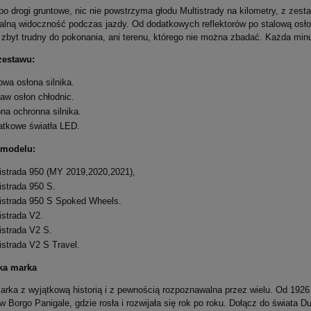
płatności
 po drogi gruntowe, nic nie powstrzyma głodu Multistrady na kilometry, z ze
dealną widoczność podczas jazdy. Od dodatkowych reflektorów po stalową osł
y zbyt trudny do pokonania, ani terenu, którego nie można zbadać. Każda mi
zestawu:
owa osłona silnika.
aw osłon chłodnic.
na ochronna silnika.
tkowe światła LED.
 modelu:
istrada 950 (MY 2019,2020,2021),
istrada 950 S.
istrada 950 S Spoked Wheels.
istrada V2.
BANO Kurtka Motocyklowa
VESPA T-Shirt Męski V-Stripes Black
istrada V2 S.
Męska Network 3G
istrada V2 S Travel.
Blue
99,00 zł
ka marka
na:
539,00 zł
Najniższa cena:
99,00 zł
marka z wyjątkową historią i z pewnością rozpoznawalna przez wielu. Od 1926
 Borgo Panigale, gdzie rosła i rozwijała się rok po roku. Dołącz do świata Duc