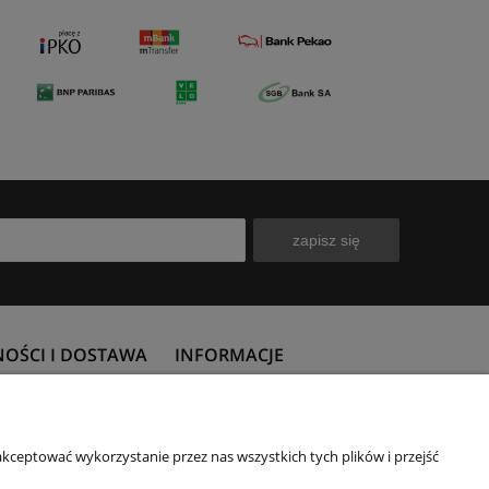
zapisz się
NOŚCI I DOSTAWA
INFORMACJE
płatności
Polityka prywatności
 koszty dostawy
Subwencja finansowa PFR
kceptować wykorzystanie przez nas wszystkich tych plików i przejść
ealizacji zamówienia
O firmie