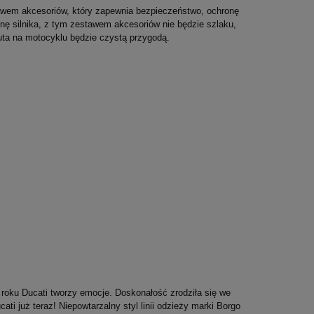
stawem akcesoriów, który zapewnia bezpieczeństwo, ochronę
onę silnika, z tym zestawem akcesoriów nie będzie szlaku,
nuta na motocyklu będzie czystą przygodą.
RED BULL T-Shirt Dziecięcy Core Mono
NEXX Kask Otwarty 
2023 Night Sky
Matt
159,00 zł
999,00 zł
Najniższa cena:
109,00 zł
Najniższa cena:
999,00 
 roku Ducati tworzy emocje. Doskonałość zrodziła się we
ati już teraz! Niepowtarzalny styl linii odzieży marki Borgo