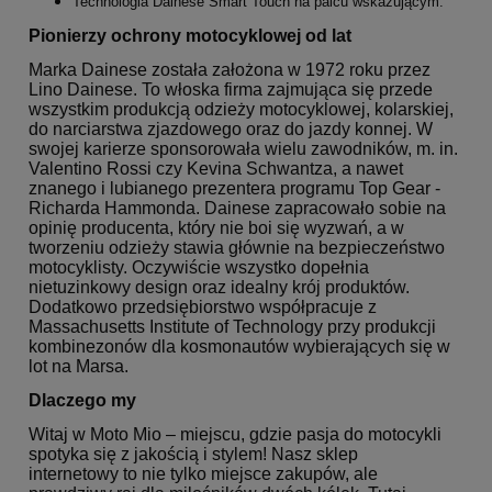
Technologia Dainese Smart Touch na palcu wskazującym.
Pionierzy ochrony motocyklowej od lat
Marka Dainese została założona w 1972 roku przez
Lino Dainese. To włoska firma zajmująca się przede
wszystkim produkcją odzieży motocyklowej, kolarskiej,
do narciarstwa zjazdowego oraz do jazdy konnej. W
swojej karierze sponsorowała wielu zawodników, m. in.
Valentino Rossi czy Kevina Schwantza, a nawet
znanego i lubianego prezentera programu Top Gear -
Richarda Hammonda. Dainese zapracowało sobie na
opinię producenta, który nie boi się wyzwań, a w
tworzeniu odzieży stawia głównie na bezpieczeństwo
motocyklisty. Oczywiście wszystko dopełnia
nietuzinkowy design oraz idealny krój produktów.
Dodatkowo przedsiębiorstwo współpracuje z
Massachusetts Institute of Technology przy produkcji
kombinezonów dla kosmonautów wybierających się w
lot na Marsa.
Dlaczego my
Witaj w Moto Mio – miejscu, gdzie pasja do motocykli
spotyka się z jakością i stylem! Nasz sklep
internetowy to nie tylko miejsce zakupów, ale