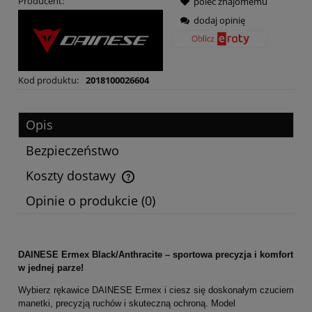
Producent:
poleć znajomemu
dodaj opinię
Kod produktu:
2018100026604
Opis
Bezpieczeństwo
Koszty dostawy
Cena nie zawiera ewentualnych kosztów płatności
Opinie o produkcie (0)
DAINESE Ermex Black/Anthracite – sportowa precyzja i komfort
w jednej parze!
Wybierz rękawice DAINESE Ermex i ciesz się doskonałym czuciem
manetki, precyzją ruchów i skuteczną ochroną. Model