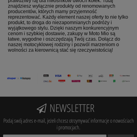
prawdziwy raj dla miłośników dwóch kółek. Tutaj
znajdziesz wyłącznie produkty od renomowanych
producentów, których mamy przyjemność
reprezentować. Każdy element naszej oferty to nie tylko
produkt, to droga do niezapomnianych podróży i
wyjątkowego stylu. Dzięki naszym konkurencyjnym
cenom i szybkiej dostawie, zakupy w Moto Mio są
łatwe, wygodne i oszczędzają Twój czas. Dołącz do
naszej motocyklowej rodziny i pozwól marzeniom o
wolności za kierownicą stać się rzeczywistością!
NEWSLETTER
Podaj swój adres e-mail, jeżeli chcesz otrzymywać informacje o nowościach
i promocjach.