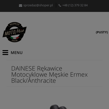
sprzedaz@shoper.pl
+48 (12) 379 32 84
(PUSTY)
DAINESE Rękawice
Motocyklowe Męskie Ermex
Black/Anthracite