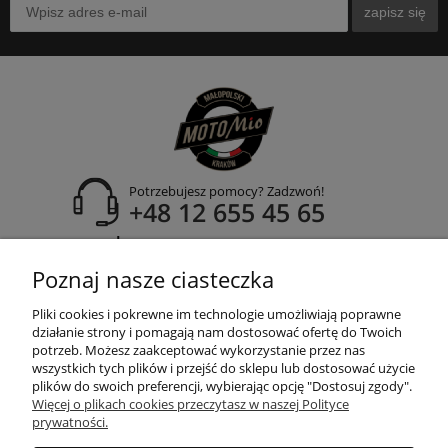
zapisz się
Potrzebujesz pomocy? Zadzwoń!
+48 12 655 45 65
adres:
ul. Zakopiańska 171A
Poznaj nasze ciasteczka
30-435 Kraków
Pliki cookies i pokrewne im technologie umożliwiają poprawne
działanie strony i pomagają nam dostosować ofertę do Twoich
potrzeb. Możesz zaakceptować wykorzystanie przez nas
wszystkich tych plików i przejść do sklepu lub dostosować użycie
POMOC
plików do swoich preferencji, wybierając opcję "Dostosuj zgody".
Więcej o plikach cookies przeczytasz w naszej Polityce
prywatności.
MOJE KONTO