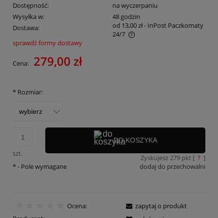
Dostępność:
na wyczerpaniu
Wysyłka w:
48 godzin
od 13,00 zł
- InPost Paczkomaty
Dostawa:
24/7
sprawdź formy dostawy
Cena nie zawiera ewentualnych kosztów płatności
279,00 zł
Cena:
*
Rozmiar:
DO KOSZYKA
szt.
Zyskujesz
279
pkt [
?
]
*
- Pole wymagane
dodaj do przechowalni
Ocena:
zapytaj o produkt