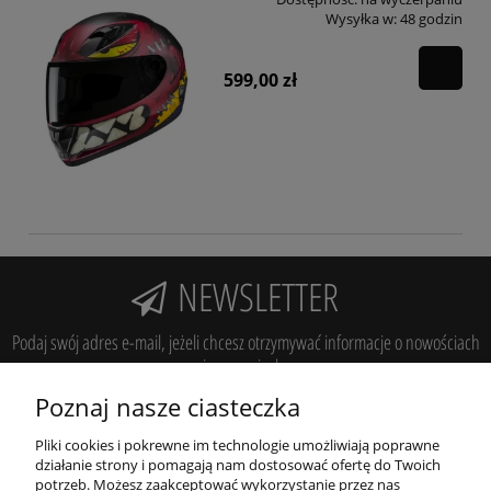
Wysyłka w:
48 godzin
599,00 zł
NEWSLETTER
Podaj swój adres e-mail, jeżeli chcesz otrzymywać informacje o nowościach
i promocjach.
Poznaj nasze ciasteczka
zapisz się
Pliki cookies i pokrewne im technologie umożliwiają poprawne
działanie strony i pomagają nam dostosować ofertę do Twoich
potrzeb. Możesz zaakceptować wykorzystanie przez nas