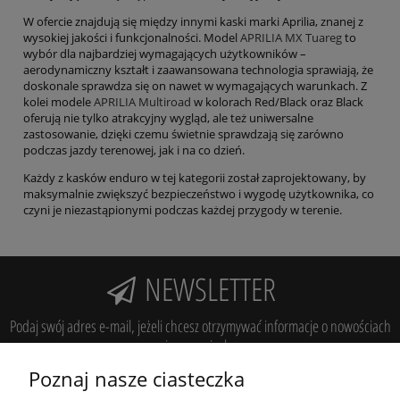
W ofercie znajdują się między innymi kaski marki Aprilia, znanej z
wysokiej jakości i funkcjonalności. Model
APRILIA MX Tuareg
to
wybór dla najbardziej wymagających użytkowników –
aerodynamiczny kształt i zaawansowana technologia sprawiają, że
doskonale sprawdza się on nawet w wymagających warunkach. Z
kolei modele
APRILIA Multiroad
w kolorach Red/Black oraz Black
oferują nie tylko atrakcyjny wygląd, ale też uniwersalne
zastosowanie, dzięki czemu świetnie sprawdzają się zarówno
podczas jazdy terenowej, jak i na co dzień.
Każdy z kasków enduro w tej kategorii został zaprojektowany, by
maksymalnie zwiększyć bezpieczeństwo i wygodę użytkownika, co
czyni je niezastąpionymi podczas każdej przygody w terenie.
NEWSLETTER
Podaj swój adres e-mail, jeżeli chcesz otrzymywać informacje o nowościach
i promocjach.
Poznaj nasze ciasteczka
zapisz się