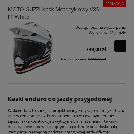
PROMOCJA
MOTO GUZZI Kask Motocyklowy V85
FF White
Dostępność:
na wyczerpaniu
Wysyłka w:
48 godzin
799,00 zł
Najniższa cena:
1 199,00 zł
Kaski enduro do jazdy przygodowej
Kaski enduro to sprzęt zaprojektowany z myślą o motocyklistach,
którzy cenią sobie jazdę w trudnym, zróżnicowanym terenie.
Łącząc lekką konstrukcję z wytrzymałymi materiałami, te
kaski
motocyklowe
zapewniają optymalną ochronę oraz doskonałą
wentylację, niezbędną podczas intensywnej jazdy off-road.