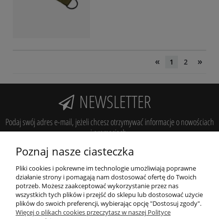
«
»
1
2
NEWSLETTER
Podaj swój adres e-mail, jeżeli chcesz otrzymywać informacje o nowościach
i promocjach.
Poznaj nasze ciasteczka
zapisz się
Pliki cookies i pokrewne im technologie umożliwiają poprawne
działanie strony i pomagają nam dostosować ofertę do Twoich
potrzeb. Możesz zaakceptować wykorzystanie przez nas
wszystkich tych plików i przejść do sklepu lub dostosować użycie
POMOC
plików do swoich preferencji, wybierając opcję "Dostosuj zgody".
Więcej o plikach cookies przeczytasz w naszej Polityce