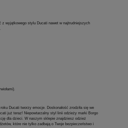
wentualnych kosztów
 z wyjątkowego stylu Ducati nawet w najtrudniejszych
.
ywiołami).
 roku Ducati tworzy emocje. Doskonałość zrodziła się we
ati już teraz! Niepowtarzalny styl linii odzieży marki Borgo
cję dla dzieci. W naszym sklepie znajdziesz odzież
żetów, które nie tylko zadbają o Twoje bezpieczeństwo i