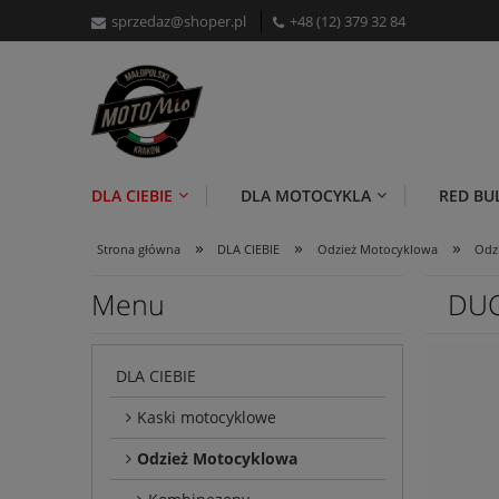
sprzedaz@shoper.pl
+48 (12) 379 32 84
DLA CIEBIE
DLA MOTOCYKLA
RED BU
»
»
»
Strona główna
DLA CIEBIE
Odzież Motocyklowa
Odz
Menu
DUC
DLA CIEBIE
Kaski motocyklowe
Odzież Motocyklowa