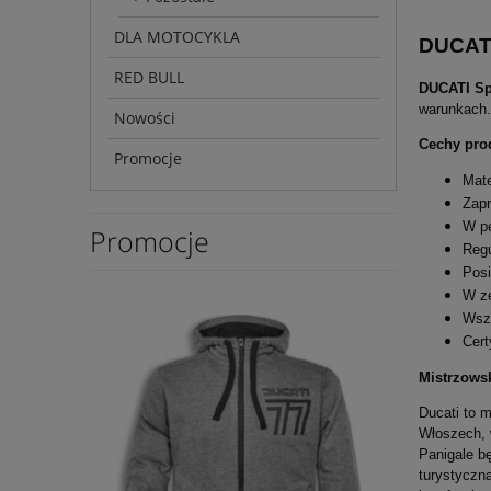
DLA MOTOCYKLA
DUCATI
RED BULL
DUCATI Sp
warunkach.
Nowości
Cechy pro
Promocje
Mate
Zapr
W pe
Promocje
Regu
Posi
W ze
Wszy
Cert
Mistrzows
Ducati to 
Włoszech, w
Panigale b
turystyczną