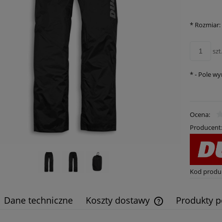
płatności
*
Rozmiar:
szt
*
- Pole w
Ocena:
Producent
Kod produ
Dane techniczne
Koszty dostawy
Produkty 