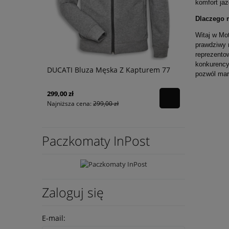
komfort jaz
Dlaczego 
Witaj w Mot
prawdziwy 
reprezento
konkurency
 Tuareg
DUCATI Bluza Męska Z Kapturem 77
RED BULL T
pozwól mar
Team Zone
299,00 zł
179,00 zł
Najniższa cena:
299,00 zł
Najniższa ce
Paczkomaty InPost
Zaloguj się
E-mail: