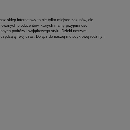
asz sklep internetowy to nie tylko miejsce zakupów, ale
enomowanych producentów, których mamy przyjemność
nianych podróży i wyjątkowego stylu. Dzięki naszym
czędzają Twój czas. Dołącz do naszej motocyklowej rodziny i
RED BULL Longsleeve Męski The Flying
RED BULL Bluza Z 
u
Bulls Mono Grey
Core Mono Red
99,00 zł
279,00 zł
Najniższa cena:
99,00 zł
Najniższa cena:
279,00 