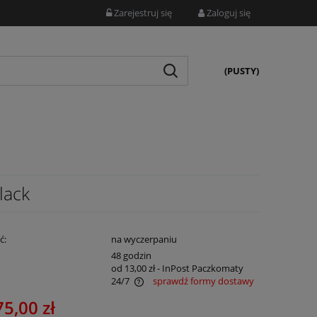
Zarejestruj się
Zaloguj się
(PUSTY)
lack
ć:
na wyczerpaniu
:
48 godzin
od 13,00 zł
- InPost Paczkomaty
24/7
sprawdź formy dostawy
75,00 zł
awiera ewentualnych kosztów