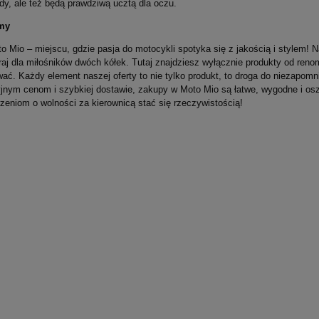
dy, ale też będą prawdziwą ucztą dla oczu.
my
o Mio – miejscu, gdzie pasja do motocykli spotyka się z jakością i stylem! N
raj dla miłośników dwóch kółek. Tutaj znajdziesz wyłącznie produkty od r
wać. Każdy element naszej oferty to nie tylko produkt, to droga do niezapom
jnym cenom i szybkiej dostawie, zakupy w Moto Mio są łatwe, wygodne i osz
-Shirt Męski KTM Racing
DUCATI Zestaw Montażowy Do
zeniom o wolności za kierownicą stać się rzeczywistością!
 2023
Zestawu Antykradzieżowy Do Model
Diavel 1260 / 1260 S
254,00 zł
na:
139,00 zł
Najniższa cena:
254,00 zł