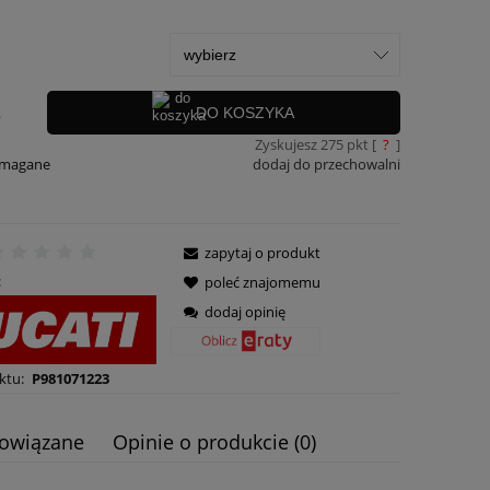
.
DO KOSZYKA
Zyskujesz
275
pkt [
?
]
ymagane
dodaj do przechowalni
zapytaj o produkt
:
poleć znajomemu
dodaj opinię
ktu:
P981071223
powiązane
Opinie o produkcie (0)