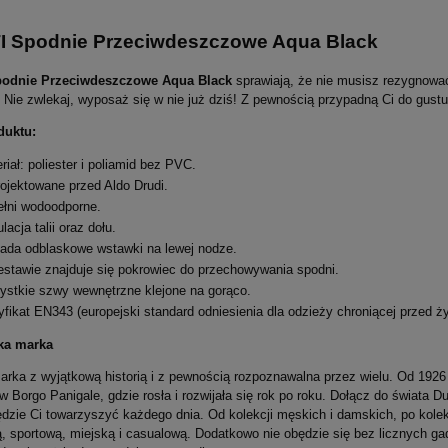
Cena nie zawiera e
płatności
 Spodnie Przeciwdeszczowe Aqua Black
odnie Przeciwdeszczowe Aqua Black
sprawiają, że nie musisz rezygnować
 Nie zwlekaj, wyposaż się w nie już dziś! Z pewnością przypadną Ci do gustu
duktu:
riał: poliester i poliamid bez PVC.
ojektowane przed Aldo Drudi.
łni wodoodporne.
lacja talii oraz dołu.
ada odblaskowe wstawki na lewej nodze.
stawie znajduje się pokrowiec do przechowywania spodni.
stkie szwy wewnętrzne klejone na gorąco.
yfikat EN343 (europejski standard odniesienia dla odzieży chroniącej przed ż
ka marka
marka z wyjątkową historią i z pewnością rozpoznawalna przez wielu. Od 1926
 Borgo Panigale, gdzie rosła i rozwijała się rok po roku. Dołącz do świata Duc
ędzie Ci towarzyszyć każdego dnia. Od kolekcji męskich i damskich, po kolek
, sportową, miejską i casualową. Dodatkowo nie obędzie się bez licznych gad