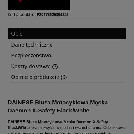
Kod produktu:
P20173526394848
Opis
Dane techniczne
Bezpieczeństwo
Koszty dostawy
Cena nie zawiera ewentualnych kosztów płatności
Opinie o produkcie (0)
DAINESE Bluza Motocyklowa Męska
Daemon X-Safety Black/White
DAINESE Bluza Motocyklowa Męska Daemon X-Safety
Black/White
jest niezwykle wygodna i wszechstronna. Odblaskowa
zwijana opaska umożliwia zwinięcie i zamocowanie kaptura