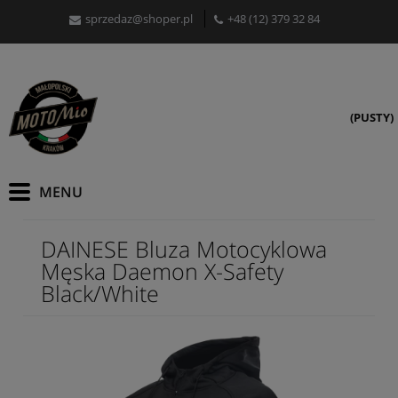
sprzedaz@shoper.pl
+48 (12) 379 32 84
(PUSTY)
DAINESE Bluza Motocyklowa
Męska Daemon X-Safety
Black/White