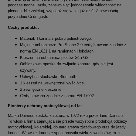
podczas nocnej jazdy, zapewniając jednocześnie widoczność na
plecach. Nie zwlekaj, wyposaż się w nią już dziś! Z pewnością
przypadnie Ci do gustu.
Cechy produktu:
Materiał: Tkanina z polaru poliestrowego.
Miękkie ochraniacze Pro-Shape 2.0 certyfikowane zgodnie z
normą EN 1621.1 na ramionach i łokciach.
Kieszeń na ochraniacz pleców G1 i G2.
Odblaskowa opaska do zwijania kaptura, gdy nie jest
używany.
Uchwyt na słuchawkę Bluetooth.
1 kieszeń na wewnętrznej wyściółce.
2 zewnętrzne kieszenie.
Certyfikowana zgodnie z normą EN 17092.
Pionierzy ochrony motocyklowej od lat
Marka
Dainese
została założona w 1972 roku przez Lino Dainese.
To włoska firma zajmująca się przede wszystkim produkcją odzieży
motocyklowej, kolarskiej, do narciarstwa zjazdowego oraz do jazdy
konnej. W swojej karierze sponsorowała wielu zawodników, m. in.