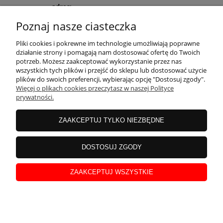
adres:
ul. Zakopiańska 171A
Poznaj nasze ciasteczka
30-435 Kraków
Pliki cookies i pokrewne im technologie umożliwiają poprawne
działanie strony i pomagają nam dostosować ofertę do Twoich
potrzeb. Możesz zaakceptować wykorzystanie przez nas
wszystkich tych plików i przejść do sklepu lub dostosować użycie
POMOC
plików do swoich preferencji, wybierając opcję "Dostosuj zgody".
Więcej o plikach cookies przeczytasz w naszej Polityce
prywatności.
MOJE KONTO
ZAAKCEPTUJ TYLKO NIEZBĘDNE
PŁATNOŚCI I DOSTAWA
DOSTOSUJ ZGODY
ZAAKCEPTUJ WSZYSTKIE
INFORMACJE
pokaż pełną wersję strony
Sklep internetowy Shoper Premium