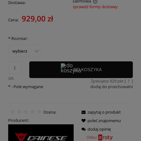
Darmowa
Dostawa:
sprawdź formy dostawy
Cena nie zawiera ewentualnych kosztów płatności
929,00 zł
Cena:
*
Rozmiar:
DO KOSZYKA
szt.
Zyskujesz
929
pkt [
?
]
*
- Pole wymagane
dodaj do przechowalni
Ocena:
zapytaj o produkt
Producent:
poleć znajomemu
dodaj opinię