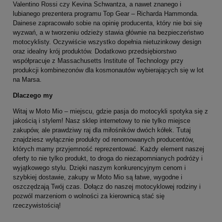
Valentino Rossi czy Kevina Schwantza, a nawet znanego i
lubianego prezentera programu Top Gear – Richarda Hammonda.
Dainese zapracowało sobie na opinię producenta, który nie boi się
wyzwań, a w tworzeniu odzieży stawia głównie na bezpieczeństwo
motocyklisty. Oczywiście wszystko dopełnia nietuzinkowy design
oraz idealny krój produktów. Dodatkowo przedsiębiorstwo
współpracuje z Massachusetts Institute of Technology przy
produkcji kombinezonów dla kosmonautów wybierających się w lot
na Marsa.
Dlaczego my
Witaj w Moto Mio – miejscu, gdzie pasja do motocykli spotyka się z
jakością i stylem! Nasz sklep internetowy to nie tylko miejsce
zakupów, ale prawdziwy raj dla miłośników dwóch kółek. Tutaj
znajdziesz wyłącznie produkty od renomowanych producentów,
których mamy przyjemność reprezentować. Każdy element naszej
oferty to nie tylko produkt, to droga do niezapomnianych podróży i
wyjątkowego stylu. Dzięki naszym konkurencyjnym cenom i
szybkiej dostawie, zakupy w Moto Mio są łatwe, wygodne i
oszczędzają Twój czas. Dołącz do naszej motocyklowej rodziny i
pozwól marzeniom o wolności za kierownicą stać się
rzeczywistością!