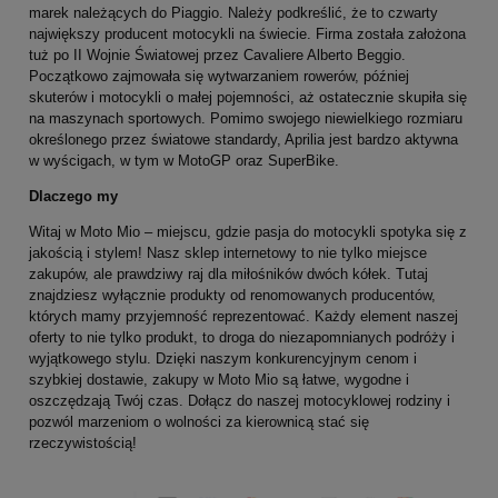
marek należących do Piaggio. Należy podkreślić, że to czwarty
największy producent motocykli na świecie. Firma została założona
tuż po II Wojnie Światowej przez Cavaliere Alberto Beggio.
Początkowo zajmowała się wytwarzaniem rowerów, później
skuterów i motocykli o małej pojemności, aż ostatecznie skupiła się
na maszynach sportowych. Pomimo swojego niewielkiego rozmiaru
określonego przez światowe standardy, Aprilia jest bardzo aktywna
w wyścigach, w tym w MotoGP oraz SuperBike.
Dlaczego my
Witaj w Moto Mio – miejscu, gdzie pasja do motocykli spotyka się z
jakością i stylem! Nasz sklep internetowy to nie tylko miejsce
zakupów, ale prawdziwy raj dla miłośników dwóch kółek. Tutaj
znajdziesz wyłącznie produkty od renomowanych producentów,
których mamy przyjemność reprezentować. Każdy element naszej
oferty to nie tylko produkt, to droga do niezapomnianych podróży i
wyjątkowego stylu. Dzięki naszym konkurencyjnym cenom i
szybkiej dostawie, zakupy w Moto Mio są łatwe, wygodne i
oszczędzają Twój czas. Dołącz do naszej motocyklowej rodziny i
pozwól marzeniom o wolności za kierownicą stać się
rzeczywistością!