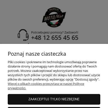
Potrzebujesz pomocy? Zadzwoń!
+48 12 655 45 65
adres:
ul. Zakopiańska 171A
Poznaj nasze ciasteczka
30-435 Kraków
Pliki cookies i pokrewne im technologie umożliwiają poprawne
działanie strony i pomagają nam dostosować ofertę do Twoich
potrzeb. Możesz zaakceptować wykorzystanie przez nas
wszystkich tych plików i przejść do sklepu lub dostosować użycie
POMOC
plików do swoich preferencji, wybierając opcję "Dostosuj zgody".
Więcej o plikach cookies przeczytasz w naszej Polityce
prywatności.
MOJE KONTO
ZAAKCEPTUJ TYLKO NIEZBĘDNE