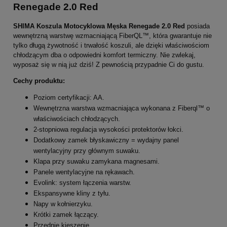
Renegade 2.0 Red
SHIMA Koszula Motocyklowa Męska Renegade 2.0 Red
posiada
wewnętrzną warstwę wzmacniającą FiberQL™, która gwarantuje nie
tylko długą żywotność i trwałość koszuli, ale dzięki właściwościom
chłodzącym dba o odpowiedni komfort termiczny. Nie zwlekaj,
wyposaż się w nią już dziś! Z pewnością przypadnie Ci do gustu.
Cechy produktu:
Poziom certyfikacji: AA.
Wewnętrzna warstwa wzmacniająca wykonana z Fiberql™ o
właściwościach chłodzących.
2-stopniowa regulacja wysokości protektorów łokci.
Dodatkowy zamek błyskawiczny = wydajny panel
wentylacyjny przy głównym suwaku.
Klapa przy suwaku zamykana magnesami.
Panele wentylacyjne na rękawach.
Evolink: system łączenia warstw.
Ekspansywne kliny z tyłu.
Napy w kołnierzyku.
Krótki zamek łączący.
Przednie kieszenie.