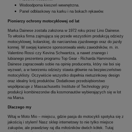
Wodoodporna kieszeń wewnętrzna.
Panel odblaskowy na karku i na bokach rękawów.
Pionierzy ochrony motocyklowej od lat
Marka Dainese została założona w 1972 roku przez Lino Dainese.
To włoska firma zajmująca się przede wszystkim produkcją odzieży
motocyklowej, kolarskiej, do narciarstwa zjazdowego oraz do jazdy
konnej. W swojej karierze sponsorowała wielu zawodników, m. in.
Valentino Rossi czy Kevina Schwantza, a nawet znanego i
lubianego prezentera programu Top Gear - Richarda Hammonda.
Dainese zapracowało sobie na opinię producenta, który nie boi się
wyzwań, a w tworzeniu odzieży stawia głównie na bezpieczeństwo
motocyklisty. Oczywiście wszystko dopełnia nietuzinkowy design
oraz idealny krój produktów. Dodatkowo przedsiębiorstwo
współpracuje z Massachusetts Institute of Technology przy
produkcji kombinezonów dla kosmonautów wybierających się w lot
na Marsa.
Dlaczego my
Witaj w Moto Mio – miejscu, gdzie pasja do motocykli spotyka się z
jakością i stylem! Nasz sklep internetowy to nie tylko miejsce
zakupów, ale prawdziwy raj dla miłośników dwóch kółek. Tutaj